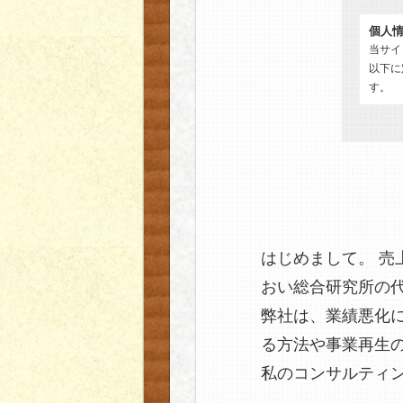
個人
当サイ
以下に
す。
(1)
(2)
(3)
(4)
はじめまして。 売
おい総合研究所の
弊社は、業績悪化
る方法や事業再生
私のコンサルティ