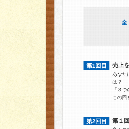
全
売上
第1回目
あなた
は？
「３つ
この回
第１
第2回目