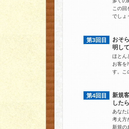
多くの
この回
でしょ
おそ
第3回目
明し
ほとん
お客を
す。こ
新規
第4回目
した
あなた
考え方
新規の