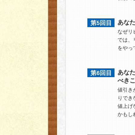
あな
第5回目
なぜリ
では、
をやっ
あな
第6回目
べき
値引き
りでき
値上げ
かもし