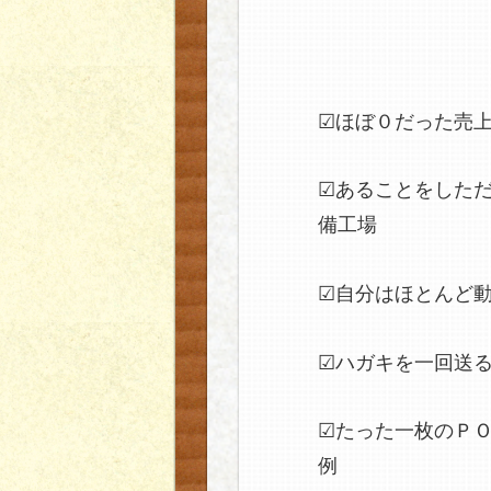
☑ほぼ０だった売
☑あることをした
備工場
☑自分はほとんど
☑ハガキを一回送
☑たった一枚のＰ
例