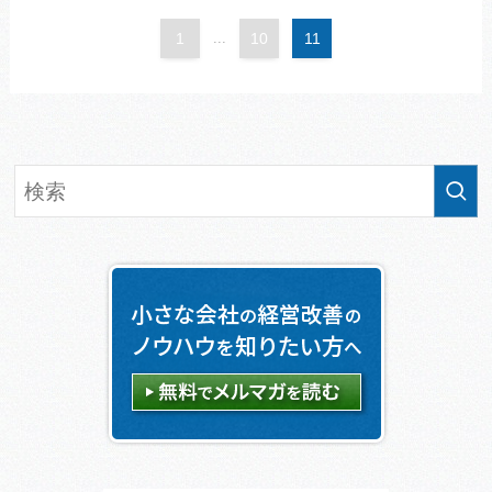
1
...
10
11