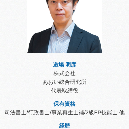
道場 明彦
株式会社
あおい総合研究所
代表取締役
保有資格
司法書士/行政書士/事業再生士補/2級FP技能士 他
経歴