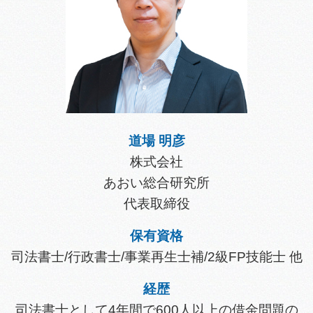
道場 明彦
株式会社
あおい総合研究所
代表取締役
保有資格
司法書士/行政書士/事業再生士補/2級FP技能士 他
経歴
司法書士として4年間で600人以上の借金問題の