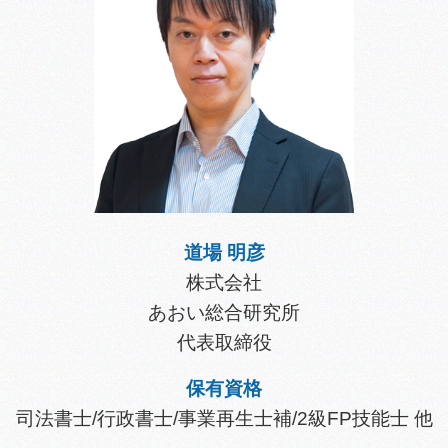
道場 明彦
株式会社
あおい総合研究所
代表取締役
保有資格
司法書士/行政書士/事業再生士補/2級FP技能士 他