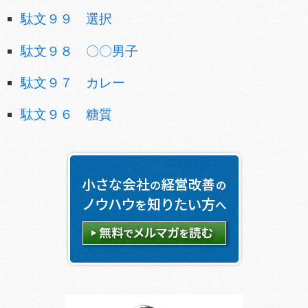
駄文９９ 選択
駄文９８ 〇〇男子
駄文９７ カレー
駄文９６ 糖質