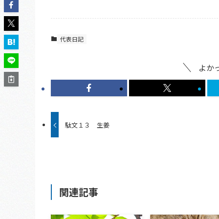
代表日記
よか
駄文１３ 生姜
関連記事