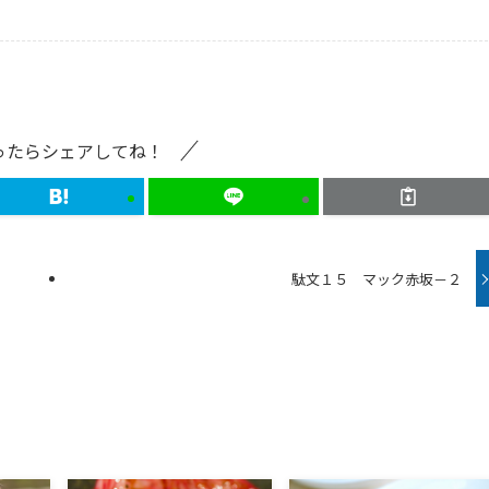
ったらシェアしてね！
駄文１５ マック赤坂－２