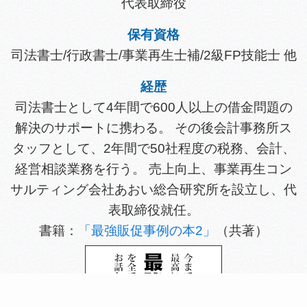
代表取締役
保有資格
司法書士/行政書士/事業再生士補/2級FP技能士 他
経歴
司法書士として4年間で600人以上の借金問題の
解決のサポートに携わる。 その後会計事務所ス
タッフとして、2年間で50社程度の税務、会計、
経営相談業務を行う。 売上向上、事業再生コン
サルティング会社あおい総合研究所を設立し、代
表取締役就任。
書籍：
「最強販促事例の本2」
（共著）