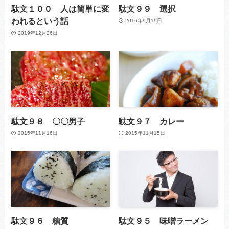
駄文１００ 人は簡単に変
駄文９９ 選択
われるという話
2016年9月19日
2019年12月26日
駄文９８ 〇〇男子
駄文９７ カレー
2015年11月16日
2015年11月15日
駄文９６ 糖質
駄文９５ 味噌ラーメン