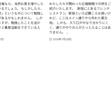
営者なら、当然お客を増やした
わたしたちが関わった広報戦略での例をご
いるでしょう。 もしかしたら、
紹介いたします。 新宿にとあるフレンチ
客」というものについて勉強し
レストラン。新宿といえば聞こえは良いけ
があるかもしれません。 しか
れど、ここはメイン通りから外れた悪立
ますが、勉強したことを活か
地。 しかも、入り口がかなり分かりにく
りと集客活動をできている人
く、通りがかりの人がさっと入ることはあ
りません。 ...
月7日
2016年7月28日