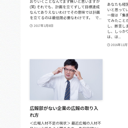
おりいくことなんてまず無いと思いますが
あなたも経
(笑) それでも、計画を立てずして目標達成
いと思って
なんてありえないわけでその意味では計画
一度は「集
を立てるのは最低限必要なわけです。 で...
てみたこと
し、断言し
2017年1月8日
し、しっか
は、ほ...
2016年11
広報部がない企業の広報の取り入
れ方
＜広報人材不足の現状＞ 最近広報の人材不