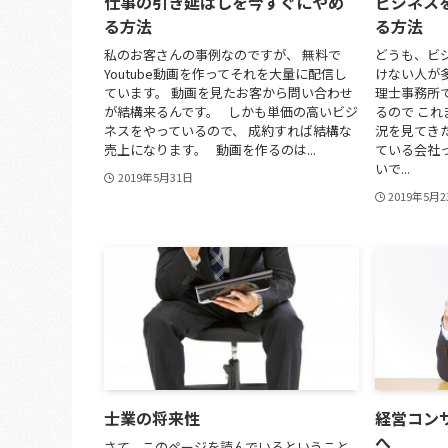
仕事の引き延ばしを今すぐにやめ
ビジネス
る方法
る方法
私のお客さんの事例なのですが、 無料で
どうも、ビ
Youtube動画を作ってそれを大量に配信し
けない人が
ています。 動画を見たお客から問い合わせ
理士事務所
が結構来るんです。 しかも単価の高いビジ
るので こ
ネスをやっているので、 成約すれば結構な
況を見てきた
売上になります。 動画を作るのは...
ている会社
いで...
2019年5月31日
2019年5月
士業の将来性
経営コン
へ
さて、このページを読んでいるということ