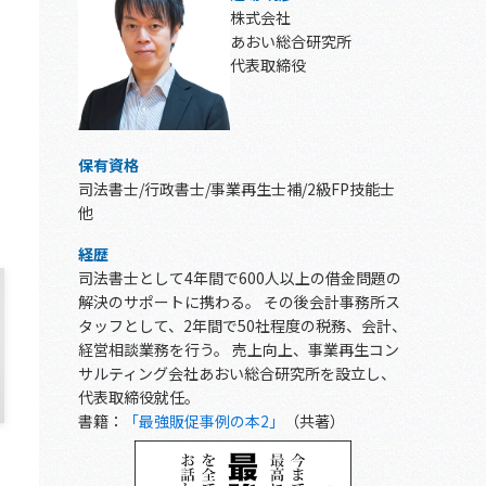
株式会社
あおい総合研究所
代表取締役
保有資格
司法書士/行政書士/事業再生士補/2級FP技能士
他
経歴
司法書士として4年間で600人以上の借金問題の
解決のサポートに携わる。 その後会計事務所ス
タッフとして、2年間で50社程度の税務、会計、
経営相談業務を行う。 売上向上、事業再生コン
サルティング会社あおい総合研究所を設立し、
代表取締役就任。
書籍：
「最強販促事例の本2」
（共著）