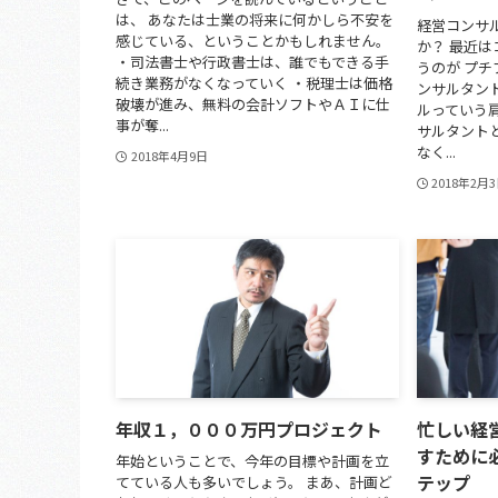
は、 あなたは士業の将来に何かしら不安を
経営コンサ
感じている、ということかもしれません。
か？ 最近
・司法書士や行政書士は、誰でもできる手
うのが プチ
続き業務がなくなっていく ・税理士は価格
ンサルタン
破壊が進み、無料の会計ソフトやＡＩに仕
ルっていう
事が奪...
サルタント
なく...
2018年4月9日
2018年2月
年収１，０００万円プロジェクト
忙しい経
すために
年始ということで、今年の目標や計画を立
テップ
てている人も多いでしょう。 まあ、計画ど