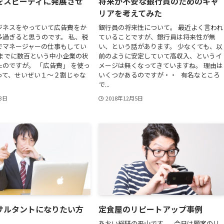
をスピーディに発展させ
将来が不安な銀行員のためのキャ
リアを考えてみた
ジネスをやっていて広告費をか
銀行員の将来性について。 最近よく言われ
多過ぎると思うのです。 私、税
ていることですが、銀行員は将来性が無
でマネージャーの仕事もしてい
い、という話があります。 少なくても、以
れまでに数百という中小企業の状
前のように安定していて高収入、というイ
のですが。 「広告費」 を使っ
メージは無くなってきていますね。 理由は
って、せいぜい１～２割じゃな
いくつかあるのですが・・ 有名なところ
で...
23日
2018年12月5日
サルタントになりたい方
定食屋のリピートアップ事例
あおい総研の平山です。 今日は顧客のリ