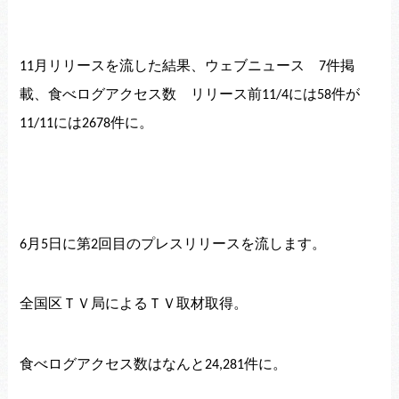
月リリースを流した結果、ウェブニュース
件掲
11
7
載、
食べログアクセス数 リリース前
には
件が
11/4
58
には
件に。
11/11
2678
月
日に第
回目のプレスリリースを流します。
6
5
2
全国区ＴＶ局によるＴＶ取材取得。
食べログアクセス数はなんと
件に。
24,281