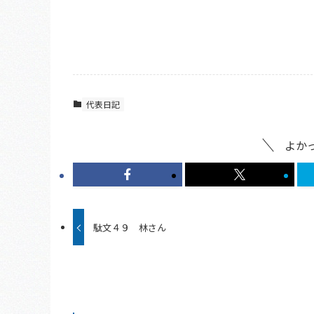
代表日記
よか
駄文４９ 林さん