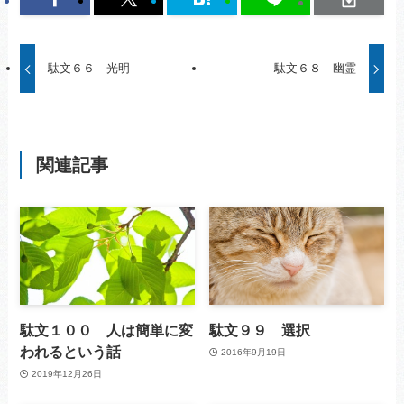
駄文６６ 光明
駄文６８ 幽霊
関連記事
駄文１００ 人は簡単に変
駄文９９ 選択
われるという話
2016年9月19日
2019年12月26日