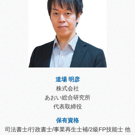
道場 明彦
株式会社
あおい総合研究所
代表取締役
保有資格
司法書士/行政書士/事業再生士補/2級FP技能士 他