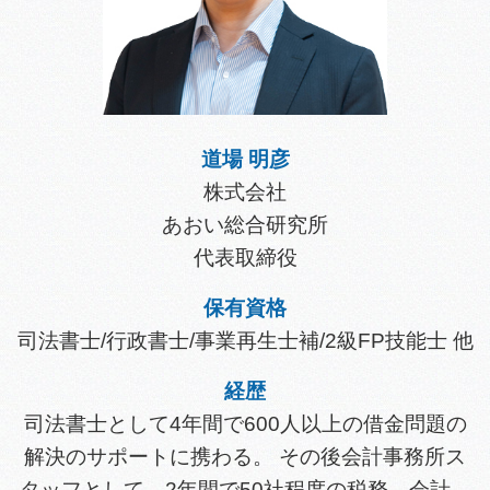
道場 明彦
株式会社
あおい総合研究所
代表取締役
保有資格
司法書士/行政書士/事業再生士補/2級FP技能士 他
経歴
司法書士として4年間で600人以上の借金問題の
解決のサポートに携わる。 その後会計事務所ス
タッフとして、2年間で50社程度の税務、会計、