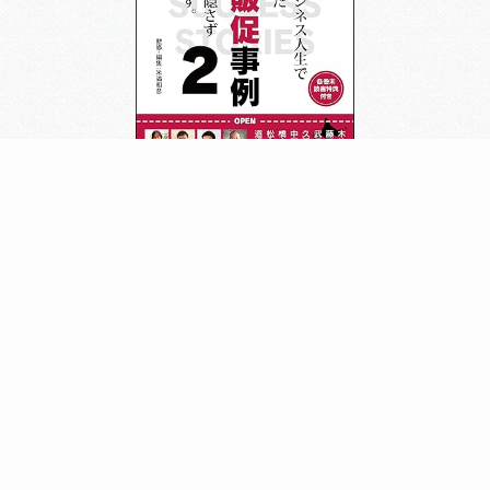
趣味
バンド活動
好きな食べ物
蕎麦
ブログ
代表日記