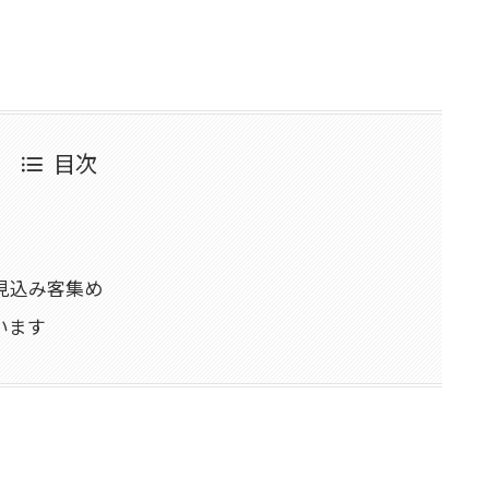
目次
見込み客集め
います