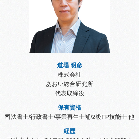
道場 明彦
株式会社
あおい総合研究所
代表取締役
保有資格
司法書士/行政書士/事業再生士補/2級FP技能士 他
経歴