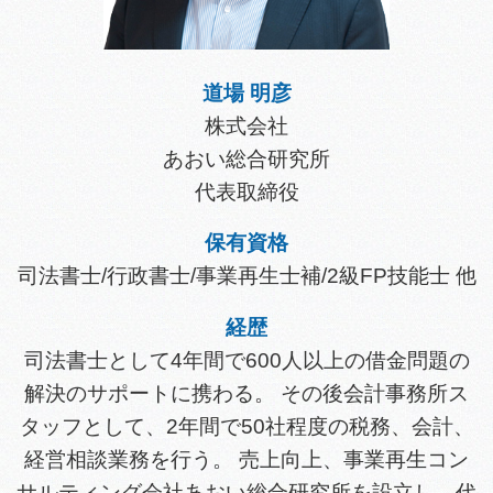
道場 明彦
株式会社
あおい総合研究所
代表取締役
保有資格
司法書士/行政書士/事業再生士補/2級FP技能士 他
経歴
司法書士として4年間で600人以上の借金問題の
解決のサポートに携わる。 その後会計事務所ス
タッフとして、2年間で50社程度の税務、会計、
経営相談業務を行う。 売上向上、事業再生コン
サルティング会社あおい総合研究所を設立し、代