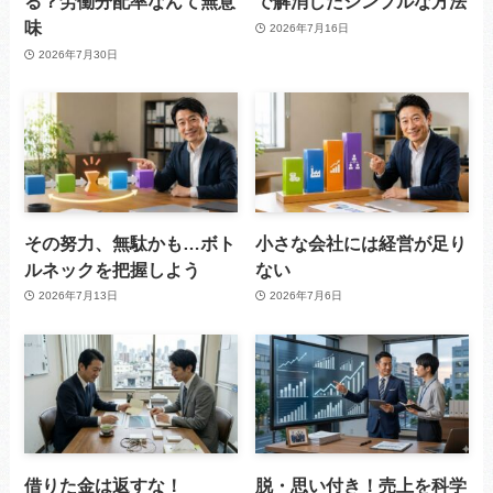
る？労働分配率なんて無意
で解消したシンプルな方法
味
2026年7月16日
2026年7月30日
その努力、無駄かも…ボト
小さな会社には経営が足り
ルネックを把握しよう
ない
2026年7月13日
2026年7月6日
借りた金は返すな！
脱・思い付き！売上を科学