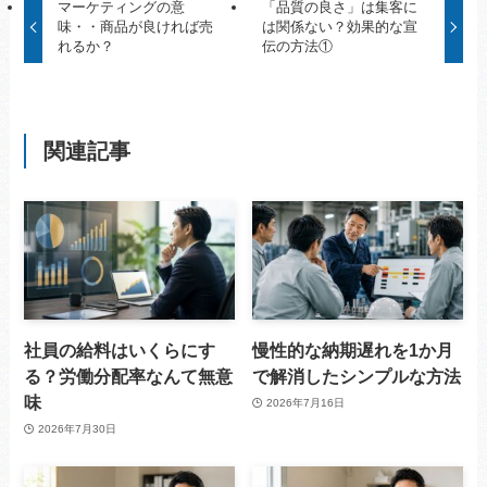
マーケティングの意
「品質の良さ」は集客に
味・・商品が良ければ売
は関係ない？効果的な宣
れるか？
伝の方法①
関連記事
社員の給料はいくらにす
慢性的な納期遅れを1か月
る？労働分配率なんて無意
で解消したシンプルな方法
味
2026年7月16日
2026年7月30日