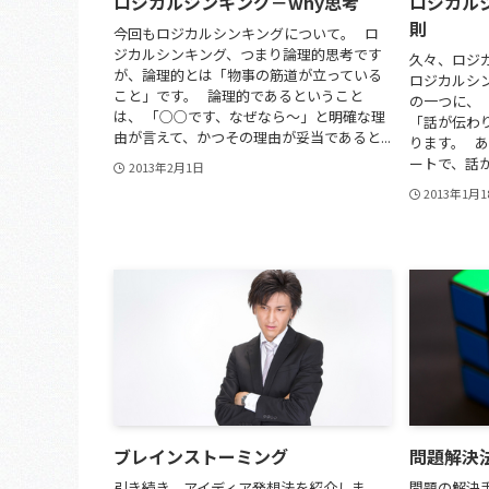
ロジカルシンキング－why思考
ロジカルシ
則
今回もロジカルシンキングについて。 ロ
ジカルシンキング、つまり論理的思考です
久々、ロジ
が、論理的とは「物事の筋道が立っている
ロジカルシ
こと」です。 論理的であるということ
の一つに、
は、 「○○です、なぜなら～」と明確な理
「話が伝わ
由が言えて、かつその理由が妥当であると...
ります。 
ートで、話が
2013年2月1日
2013年1月
ブレインストーミング
問題解決
引き続き、アイディア発想法を紹介しま
問題の解決