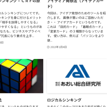
ンキング – ＣＲＦの原
アイディア発想法（アイデアカー
ド）
カルシンキングについてです。
今回は、アイデア発想のためのツールを紹
ンキングを身に付けるメリット
介します。 画像が悪いのはご容赦いただ
 「相手を説得しやすくなる」
き・・ アイデアカードというものです。
りやすくなる」 というものがあ
これは 「目的カード」 「着眼点カード」
あなたも、ビジネスやプライベ
「変更カード」 の３種類からなっていま
冗長になり要点を上手...
す。 使い方は、例えば 「パソコンをより
便...
18日
2013年1月4日
法
ロジカルシンキング
手法、というものがあります。
おそらくこのテーマはあまり反応が良くな