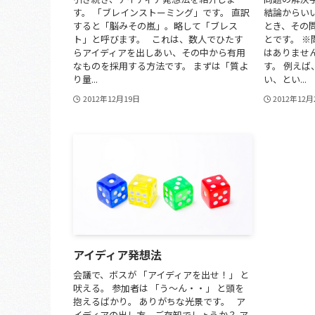
す。 「ブレインストーミング」です。 直訳
結論からい
すると「脳みその嵐」。略して「ブレス
とき、その
ト」と呼びます。 これは、数人でひたす
とです。 
らアイディアを出しあい、その中から有用
はありませ
なものを採用する方法です。 まずは「質よ
す。 例え
り量...
い、とい...
2012年12月19日
2012年12
アイディア発想法
会議で、ボスが 「アイディアを出せ！」 と
吠える。 参加者は 「う～ん・・」 と頭を
抱えるばかり。 ありがちな光景です。 ア
イディアの出し方、ご存知でしょうか？ ア