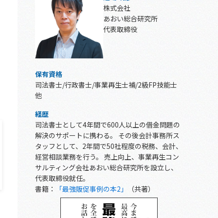
株式会社
あおい総合研究所
代表取締役
保有資格
司法書士/行政書士/事業再生士補/2級FP技能士
他
経歴
司法書士として4年間で600人以上の借金問題の
解決のサポートに携わる。 その後会計事務所ス
タッフとして、2年間で50社程度の税務、会計、
経営相談業務を行う。 売上向上、事業再生コン
サルティング会社あおい総合研究所を設立し、
代表取締役就任。
書籍：
「最強販促事例の本2」
（共著）