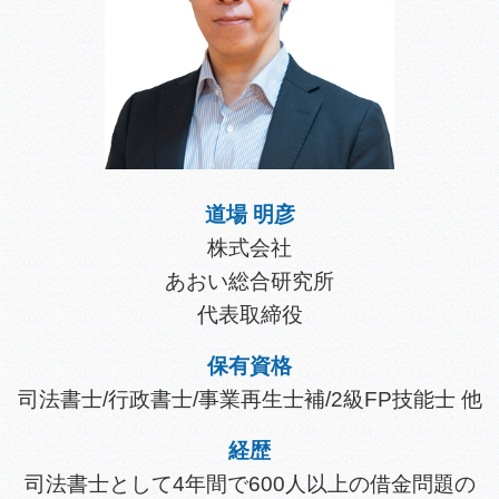
道場 明彦
株式会社
あおい総合研究所
代表取締役
保有資格
司法書士/行政書士/事業再生士補/2級FP技能士 他
経歴
司法書士として4年間で600人以上の借金問題の