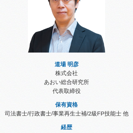
道場 明彦
株式会社
あおい総合研究所
代表取締役
保有資格
司法書士/行政書士/事業再生士補/2級FP技能士 他
経歴