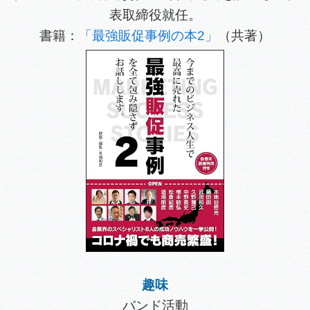
表取締役就任。
書籍：
「最強販促事例の本2」
（共著）
趣味
バンド活動