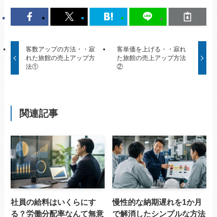
客数アップの方法・・寂
客単価を上げる・・寂れ
れた旅館の売上アップ方
た旅館の売上アップ方法
法①
②
関連記事
社員の給料はいくらにす
慢性的な納期遅れを1か月
る？労働分配率なんて無意
で解消したシンプルな方法